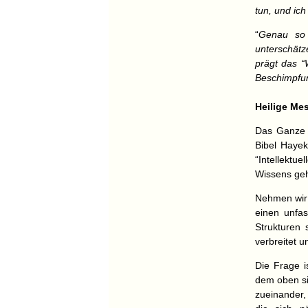
tun, und ich
“
Genau so f
unterschätz
prägt das “
Beschimpfung
Heilige Me
Das Ganze i
Bibel Hayek
“Intellektue
Wissens geht
Nehmen wir 
einen unfas
Strukturen 
verbreitet u
Die Frage i
dem oben si
zueinander, 