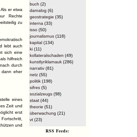
buch
(2)
 Als er etwa
damalog
(6)
nur Rechte
geostrategie
(35)
itsteilig zu
interna
(33)
isso
(50)
journalismus
(118)
mokratisch
kapital
(134)
d lebt auch
ki
(11)
t sich eine
kollateralschaden
(49)
s hilfreich
kunstlyriklamauk
(286)
mnach durch
narrativ
(81)
n dann eher
netz
(55)
politik
(198)
sifres
(5)
sozialzeugs
(98)
stelle eines
staat
(44)
 es Zeit und
theorie
(51)
glicht erst
überwachung
(21)
ortschritt,
vt
(23)
chützen und
RSS Feeds: