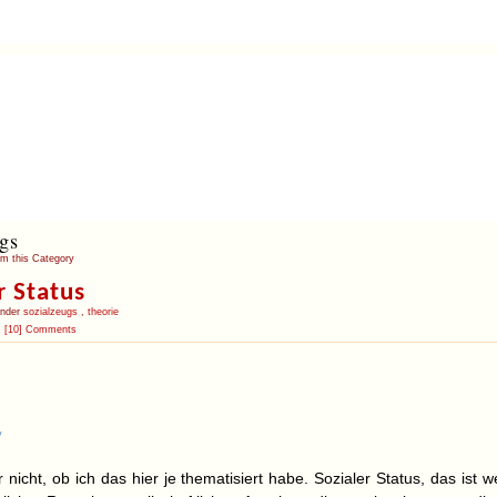
gs
om this Category
r Status
under
sozialzeugs
,
theorie
[10] Comments
y
 nicht, ob ich das hier je thematisiert habe. Sozialer Status, das ist w