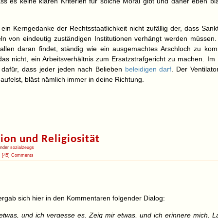
ss es keine klaren Kriterien für solche Moral gibt und daher eben bl
t ein Kerngedanke der Rechtsstaatlichkeit nicht zufällig der, dass San
ln von eindeutig zuständigen Institutionen verhängt werden müssen
llen daran findet, ständig wie ein ausgemachtes Arschloch zu kom
 das nicht, ein Arbeitsverhältnis zum Ersatzstrafgericht zu machen. Im
 dafür, dass jeder jeden nach Belieben
beleidigen darf
. Der Ventilato
aufelst, bläst nämlich immer in deine Richtung.
ion und Religiosität
under
sozialzeugs
[45] Comments
ergab sich hier in den Kommentaren folgender Dialog:
 etwas, und ich vergesse es. Zeig mir etwas, und ich erinnere mich. 