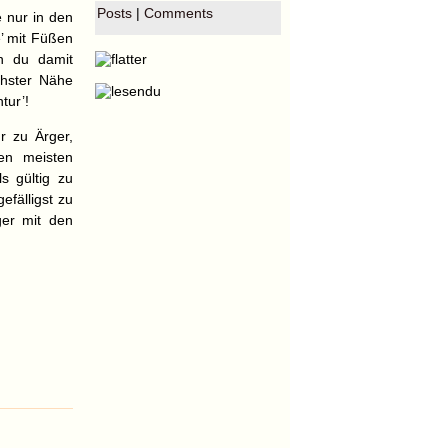
Posts
|
Comments
e nur in den
e’ mit Füßen
n du damit
chster Nähe
tur’!
r zu Ärger,
den meisten
s gültig zu
fälligst zu
ger mit den