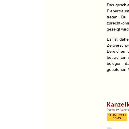
Das geschieh
Fieberträum
treten. Du
zurechtkom
gezeigt wir
Es ist dahe
Zeitversch
Bereichen 
betrachten 
belegen, da
gebotenen Mi
Kanzelk
Posted by flatter 
11. Feb 2021
15:49