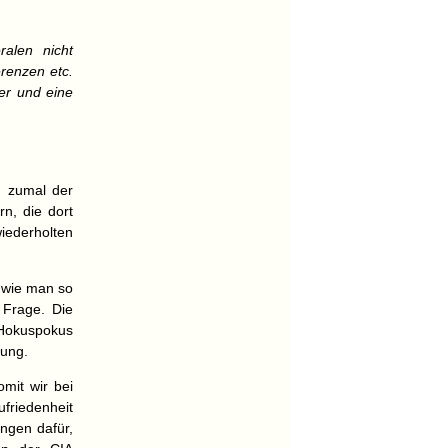
ralen nicht
renzen etc.
er und eine
n, zumal der
rn, die dort
wiederholten
 wie man so
 Frage. Die
n Hokuspokus
rung.
mit wir bei
ufriedenheit
ungen dafür,