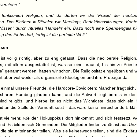
 verstehe.
”
unktioniert Religion, und da dürfen wir die ‘Praxis’ der neolibe
en. Das Einüben in Ritualen wie Meetings, Redaktionssitzungen, Konfe
Wissen” durch rituelles ‘Handeln’ ein. Dazu noch eine Spendengala hi
 des Plebs dort, fertig ist die perfekte Welt.
”
ssen
st völlig richtig, aber zu eng gefasst. Dass die neoliberale Religio
s, mit allem ausgestattet ist, was so eine braucht, bis hin zu Prieste
lle” genannt werden, hatten wir schon. Die Religiosität eingeübten und 
 aber viel weiter als organisierte Ideologien und ihre Propaganda.
einmal unsere Freunde, die Hardcore-Covidioten: Mancher fragt sich,
sbaren Humbug glauben kann, und die Antwort liegt bereits in der
sind religiös, und hierbei ist es nicht das Wichtigste, dass sich ei
nd an die Stelle der Vernunft setzt – das wäre keine hinreichende Erklä
st vielmehr,
wie
der Hokuspokus dort hinkommt und sich festsetzt, wo
nd. Es bilden sich Gemeinden. Die Mitglieder finden zunächst aus Unz
die sie miteinander teilen. Was sie keineswegs teilen, sind die Erklär