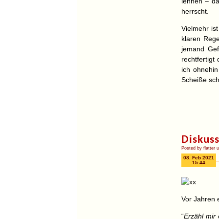
lehnen – da
herrscht.
Vielmehr is
klaren Rege
jemand Gefa
rechtfertigt
ich ohnehin
Scheiße sch
Diskuss
Posted by flatter 
08. Feb 2021
15:44
Vor Jahren 
“
Erzähl mir