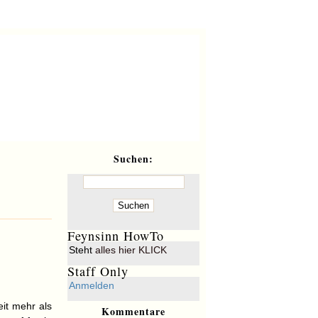
^Feynsinn
Keine Herren, keine Sklaven!
Suchen:
Feynsinn HowTo
Steht
alles hier KLICK
Staff Only
Anmelden
eit mehr als
Kommentare