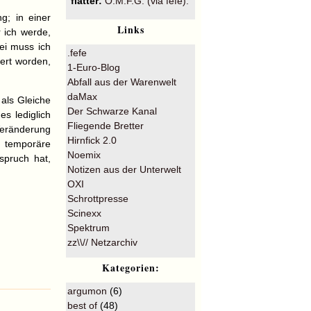
flatter:
O.M.F.G. (via fefe).
g; in einer
Links
r ich werde,
ei muss ich
.fefe
tert worden,
1-Euro-Blog
Abfall aus der Warenwelt
daMax
 als Gleiche
Der Schwarze Kanal
s lediglich
Fliegende Bretter
Veränderung
Hirnfick 2.0
s temporäre
Noemix
spruch hat,
Notizen aus der Unterwelt
OXI
Schrottpresse
Scinexx
Spektrum
zz\\// Netzarchiv
Kategorien:
argumon
(6)
best of
(48)