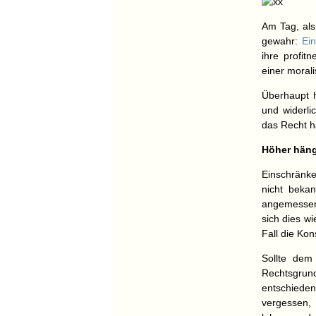
Am Tag, al
gewahr:
Ei
ihre profit
einer moral
Überhaupt 
und widerli
das Recht ha
Höher hän
Einschränk
nicht bekan
angemessene
sich dies wi
Fall die Ko
Sollte dem
Rechtsgrun
entschieden
vergessen, 