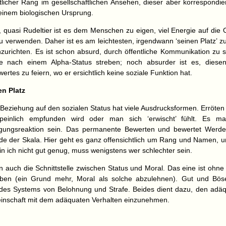
tlicher Rang im gesellschaftlichen Ansehen, dieser aber korrespondier
einem biologischen Ursprung.
s, quasi Rudeltier ist es dem Menschen zu eigen, viel Energie auf die 
u verwenden. Daher ist es am leichtesten, irgendwann ‘seinen Platz’ z
inzurichten. Es ist schon absurd, durch öffentliche Kommunikation zu 
e nach einem Alpha-Status streben; noch absurder ist es, diese
tes zu feiern, wo er ersichtlich keine soziale Funktion hat.
en Platz
ve Beziehung auf den sozialen Status hat viele Ausdrucksformen. Erröte
peinlich empfunden wird oder man sich ‘erwischt’ fühlt. Es ma
igungsreaktion sein. Das permanente Bewerten und bewertet Werd
e der Skala. Hier geht es ganz offensichtlich um Rang und Namen, un
in ich nicht gut genug, muss wenigstens wer schlechter sein.
nn auch die Schnittstelle zwischen Status und Moral. Das eine ist ohn
aben (ein Grund mehr, Moral als solche abzulehnen). Gut und Bös
des Systems von Belohnung und Strafe. Beides dient dazu, den adäq
inschaft mit dem adäquaten Verhalten einzunehmen.