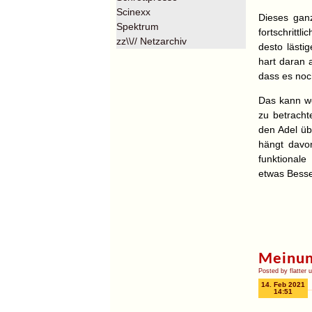
Scinexx
Dieses ganz
Spektrum
fortschrittl
zz\\// Netzarchiv
desto lästi
hart daran a
dass es noc
Das kann we
zu betracht
den Adel üb
hängt davon
funktionale
etwas Besse
Meinung
Posted by flatter 
14. Feb 2021
14:51