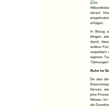
Altbundeska
darauf hin
eingefordert
erfolgen.
In Bezug a
klingen, ab
damit, dass
andere Form
respektiert
eigenes Tu
“Deinungen”
Ruhe im Sta
Da also die
Erkenntnisp
Nerven, wen
jene Prozes
Wissen. Im 
als Grundre