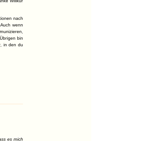
anke Willkür
ktionen nach
. Auch wenn
munizieren,
 Übrigen bin
r, in den du
Lass es mich