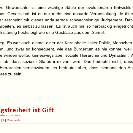
e Gewurschtel ist eine wichtige Säule der evolutionären Entwicklun
ichen Gesellschaft ist es nur mehr eine absurde Veranstaltung. Je älte
ger erscheint mir dieses andauernde schwachsinnige Judgement. Dab
rbeiten, es selbst zu lassen. Es ist auch mir so hartnäckig eingetrich
h ständig hochsteigt wie eine Gasblase aus dem Sumpf.
g. Es war auch einmal einer der Kerninhalte linker Politik, Menschen
en, und zwar so konsequent, wie das Bürgertum es nie konnte, weil e
erwinden wollte, keineswegs aber soziale Hierarchie und Dynastien. 
 ab, dass sozialer Status irrelevant wird. Das bedeutet nicht, das
 Hierarchien verschwinden, es bedeutet aber, dass niemand den An
res zu sein.
sfreiheit ist Gift
under
sozialzeugs
[35] Comments