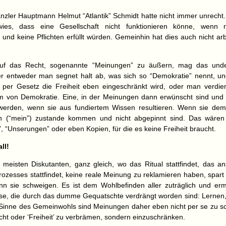
nzler Hauptmann Helmut “Atlantik” Schmidt hatte nicht immer unrecht.
wies, dass eine Gesellschaft nicht funktionieren könne, wenn 
 und keine Pflichten erfüllt würden. Gemeinhin hat dies auch nicht arbe
uf das Recht, sogenannte “Meinungen” zu äußern, mag das unde
er entweder man segnet halt ab, was sich so “Demokratie” nennt, un
 per Gesetz die Freiheit eben eingeschränkt wird, oder man verdien
 von Demokratie. Eine, in der Meinungen dann erwünscht sind und al
 werden, wenn sie aus fundiertem Wissen resultieren. Wenn sie de
n (“mein”) zustande kommen und nicht abgepinnt sind. Das wäre
, “Unserungen” oder eben Kopien, für die es keine Freiheit braucht.
ll!
 meisten Diskutanten, ganz gleich, wo das Ritual stattfindet, das an
rozesses stattfindet, keine reale Meinung zu reklamieren haben, spart
n sie schweigen. Es ist dem Wohlbefinden aller zuträglich und ermö
se, die durch das dumme Gequatschte verdrängt worden sind: Lernen, F
Sinne des Gemeinwohls sind Meinungen daher eben nicht per se zu s
cht oder ‘Freiheit’ zu verbrämen, sondern einzuschränken.