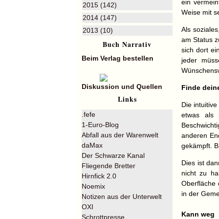
ein vermein
2015 (142)
Weise mit s
2014 (147)
Als soziale
2013 (10)
am Status z
Buch Narrativ
sich dort e
Beim Verlag bestellen
jeder müss
Wünschenswer
Diskussion und Quellen
Finde dein
Links
Die intuiti
.fefe
etwas als 
1-Euro-Blog
Beschwicht
Abfall aus der Warenwelt
anderen End
daMax
gekämpft. B
Der Schwarze Kanal
Dies ist da
Fliegende Bretter
nicht zu h
Hirnfick 2.0
Oberfläche 
Noemix
in der Geme
Notizen aus der Unterwelt
OXI
Kann weg
Schrottpresse