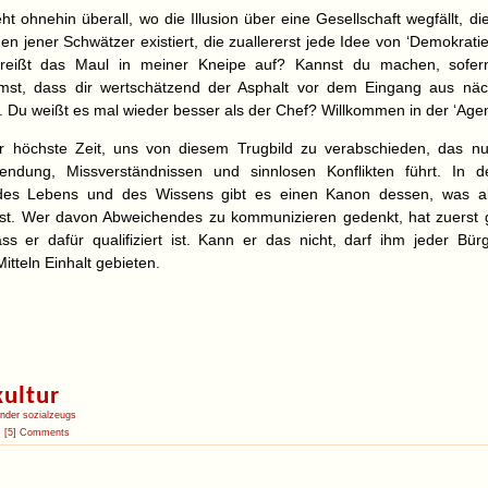
t ohnehin überall, wo die Illusion über eine Gesellschaft wegfällt, di
en jener Schwätzer existiert, die zuallererst jede Idee von ‘Demokrati
 reißt das Maul in meiner Kneipe auf? Kannst du machen, sofer
mst, dass dir wertschätzend der Asphalt vor dem Eingang aus nä
d. Du weißt es mal wieder besser als der Chef? Willkommen in der ‘Agen
r höchste Zeit, uns von diesem Trugbild zu verabschieden, das nu
wendung, Missverständnissen und sinnlosen Konflikten führt. In 
des Lebens und des Wissens gibt es einen Kanon dessen, was al
ist. Wer davon Abweichendes zu kommunizieren gedenkt, hat zuerst ge
ss er dafür qualifiziert ist. Kann er das nicht, darf ihm jeder Bür
tteln Einhalt gebieten.
ultur
under
sozialzeugs
[5] Comments