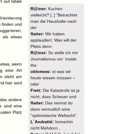
t auf fatale
R@iner:
Kuchen
vielleicht? [..] "Betrachtet
Orientierung
man die Haushalte nach
u finden und
der
suggerieren,
flatter:
Wir haben
n als etwas
applaudiert. Was will der
Plebs denn
R@iner:
So stelle ich mir
Journalismus vor: Inside
n etwa, wenn
the
g eine Art
oblomow:
ot was wir
en steht am
heute wissen müssen –
d hier wird
oder
Frett:
Die Katastrofe ist ja
nicht, dass Scheuer und
e das andere
flatter:
Das nennst du
e sind eine
dann vermutlich eine
uaten Platz
"optimistische Weltsicht".
L´Andratté:
Immerhin
nicht Mehdorn...