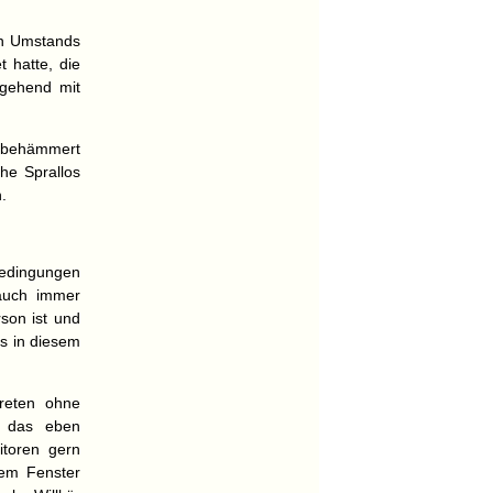
en Umstands
 hatte, die
rgehend mit
r behämmert
che Sprallos
.
bedingungen
 auch immer
rson ist und
as in diesem
treten ohne
st das eben
itoren gern
dem Fenster