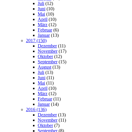
Juli
(12)
Juni
(10)
Mai
(10)
April
(10)
März
(12)
Februar
(6)
Januar
(13)
2017 (150)
Dezember
(11)
November
(17)
Oktober
(12)
September
(15)
August
(13)
Juli
(13)
Juni
(11)
Mai
(11)
April
(10)
März
(12)
Februar
(11)
Januar
(14)
2016 (136)
Dezember
(13)
November
(11)
Oktober
(7)
September
(8)