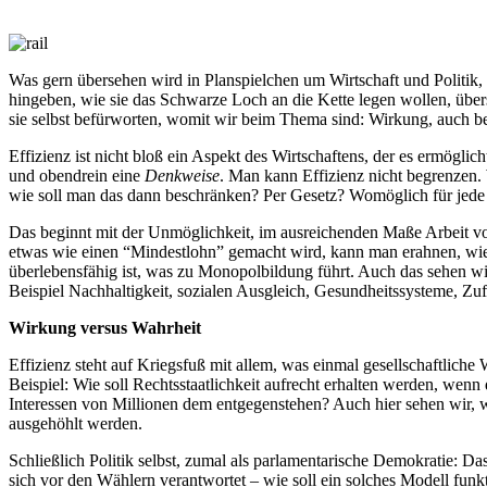
Was gern übersehen wird in Planspielchen um Wirtschaft und Politik, 
hingeben, wie sie das Schwarze Loch an die Kette legen wollen, übe
sie selbst befürworten, womit wir beim Thema sind: Wirkung, auch be
Effizienz ist nicht bloß ein Aspekt des Wirtschaftens, der es ermöglic
und obendrein eine
Denkweise
. Man kann Effizienz nicht begrenzen.
wie soll man das dann beschränken? Per Gesetz? Womöglich für jede 
Das beginnt mit der Unmöglichkeit, im ausreichenden Maße Arbeit v
etwas wie einen “Mindestlohn” gemacht wird, kann man erahnen, wievi
überlebensfähig ist, was zu Monopolbildung führt. Auch das sehen wir 
Beispiel Nachhaltigkeit, sozialen Ausgleich, Gesundheitssysteme, Z
Wirkung versus Wahrheit
Effizienz steht auf Kriegsfuß mit allem, was einmal gesellschaftlich
Beispiel: Wie soll Rechtsstaatlichkeit aufrecht erhalten werden, wen
Interessen von Millionen dem entgegenstehen? Auch hier sehen wir,
ausgehöhlt werden.
Schließlich Politik selbst, zumal als parlamentarische Demokratie: D
sich vor den Wählern verantwortet – wie soll ein solches Modell funk