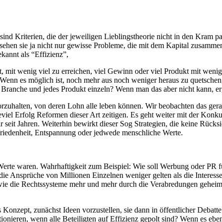
sind Kriterien, die der jeweiligen Lieblingstheorie nicht in den Kram 
rsehen sie ja nicht nur gewisse Probleme, die mit dem Kapital zusam
kannt als “Effizienz”,
ht, mit wenig viel zu erreichen, viel Gewinn oder viel Produkt mit wenig
 Wenn es möglich ist, noch mehr aus noch weniger heraus zu quetschen
Branche und jedes Produkt einzeln? Wenn man das aber nicht kann, erg
orzuhalten, von deren Lohn alle leben können. Wir beobachten das ge
el Erfolg Reformen dieser Art zeitigen. Es geht weiter mit der Konkur
seit Jahren. Weiterhin bewirkt dieser Sog Strategien, die keine Rücksic
ufriedenheit, Entspannung oder jedwede menschliche Werte.
e Werte waren. Wahrhaftigkeit zum Beispiel: Wie soll Werbung oder PR 
n die Ansprüche von Millionen Einzelnen weniger gelten als die Interes
 wie die Rechtssysteme mehr und mehr durch die Verabredungen gehei
as Konzept, zunächst Ideen vorzustellen, sie dann in öffentlicher Deb
tionieren, wenn alle Beteiligten auf Effizienz gepolt sind? Wenn es e