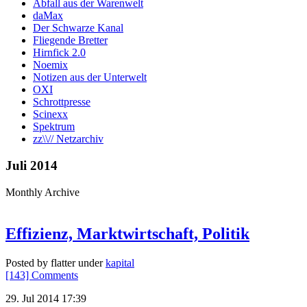
Abfall aus der Warenwelt
daMax
Der Schwarze Kanal
Fliegende Bretter
Hirnfick 2.0
Noemix
Notizen aus der Unterwelt
OXI
Schrottpresse
Scinexx
Spektrum
zz\\// Netzarchiv
Juli 2014
Monthly Archive
Effizienz, Marktwirtschaft, Politik
Posted by flatter under
kapital
[143] Comments
29. Jul 2014 17:39