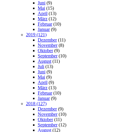
Juni
(9)
Mai
(15)
April
(13)
März
(12)
Februar
(10)
Januar
(9)
2019 (121)
Dezember
(11)
November
(8)
Oktober
(9)
September
(10)
August
(11)
Juli
(13)
Juni
(9)
Mai
(9)
April
(9)
März
(13)
Februar
(10)
Januar
(9)
2018 (127)
Dezember
(9)
November
(10)
Oktober
(11)
September
(12)
August
(12)