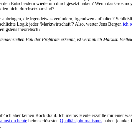
ei den Entscheidern wiederum durchgesetzt haben? Wenn das Gros möglich
ien nicht durchsetzbar sind?
 anbringen, die irgendetwas verändern, irgendwen aufhalten? Schließl
hlichte Logik jeder ‘Marktwirtschaft’? Also, werter Jens Berger,
ich r
enigstens theoretisch?
endenziellen Fall der Profitrate erkennt, ist vermutlich Marxist. Viel
 Hab’ ich aber keinen Bock drauf. Ich meine: Heute erzählte mir einer
annst du heute
beim seriösesten
Qualitätsjohurnalismus
haben [danke, f
.