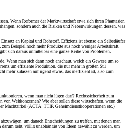
passen. Wenn Reformer der Marktwirtschaft etwa sich ihren Phantasien
menhängen, sondern auch die Risiken und Nebenwirkungen dessen, was
 Einsatz an Kapital und Rohstoff. Effizienz ist ebenso ein Selbstläufer
, zum Beispiel noch mehr Produkte aus noch weniger Arbeitskraft,
ibt sich daraus unmittelbar eine ganze Reihe von Problemen.
rade. Wenn man sich dann noch anschaut, welch ein Gewese um so
renz um effiziente Produktion, die nur mehr in großen Stil
ht mehr zulassen auf irgend etwas, das ineffizient ist, also zum
funktionieren, wenn man nicht lügen darf? Rechtssicherheit zum
sen von Weltkonzernen? Wie aber sollen diese wirtschaften, wenn die
mer Machtzirkel (ACTA, TTIP, Geheimdienstkooperationen etc.)
atte abzuwägen, um danach Entscheidungen zu treffen, mit denen man
ben darum geht, völlig unabhängig von Ideen gewählt zu werden, um