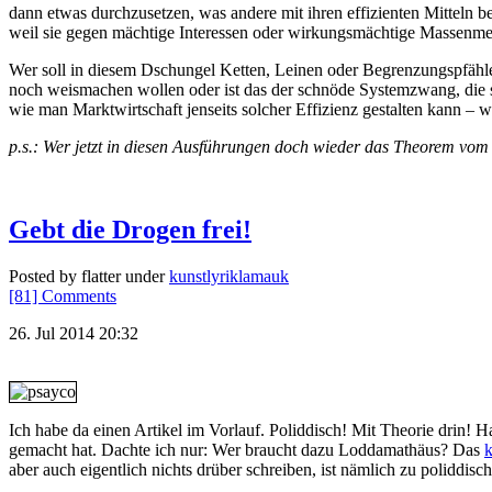
dann etwas durchzusetzen, was andere mit ihren effizienten Mitteln b
weil sie gegen mächtige Interessen oder wirkungsmächtige Massenmed
Wer soll in diesem Dschungel Ketten, Leinen oder Begrenzungspfähle
noch weismachen wollen oder ist das der schnöde Systemzwang, die sc
wie man Marktwirtschaft jenseits solcher Effizienz gestalten kann – w
p.s.: Wer jetzt in diesen Ausführungen doch wieder das Theorem vom t
Gebt die Drogen frei!
Posted by flatter under
kunstlyriklamauk
[81] Comments
26. Jul 2014 20:32
Ich habe da einen Artikel im Vorlauf. Poliddisch! Mit Theorie drin!
gemacht hat. Dachte ich nur: Wer braucht dazu Loddamathäus? Das
k
aber auch eigentlich nichts drüber schreiben, ist nämlich zu poliddisch