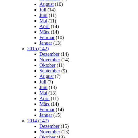
August
(10)
Juli
(14)
Juni
(11)
Mai
(11)
April
(14)
März
(14)
Februar
(10)
Januar
(13)
2015 (142)
Dezember
(14)
November
(14)
Oktober
(11)
September
(9)
August
(7)
Juli
(7)
Juni
(13)
Mai
(13)
April
(11)
März
(14)
Februar
(14)
Januar
(15)
2014 (147)
Dezember
(15)
November
(13)
Oktober
(13)