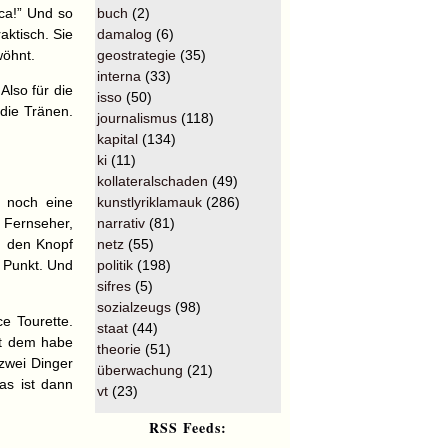
ca!” Und so
buch
(2)
aktisch. Sie
damalog
(6)
wöhnt.
geostrategie
(35)
interna
(33)
Also für die
isso
(50)
die Tränen.
journalismus
(118)
kapital
(134)
ki
(11)
kollateralschaden
(49)
t noch eine
kunstlyriklamauk
(286)
 Fernseher,
narrativ
(81)
n den Knopf
netz
(55)
 Punkt. Und
politik
(198)
sifres
(5)
sozialzeugs
(98)
ce Tourette.
staat
(44)
it dem habe
theorie
(51)
 zwei Dinger
überwachung
(21)
Das ist dann
vt
(23)
RSS Feeds: