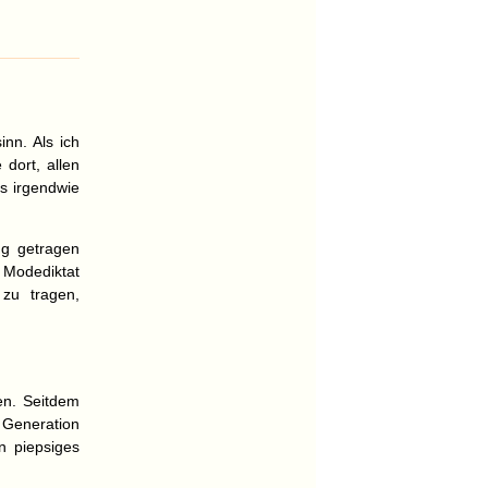
nn. Als ich
 dort, allen
s irgendwie
ng getragen
 Modediktat
zu tragen,
en. Seitdem
 Generation
in piepsiges