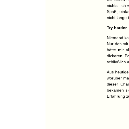
nichts. Ich
Spaß, einf
nicht lange 
Try harder
Niemand kan
Nur das mit
hätte mir 
dickeren P
schließlich 
Aus heutige
worüber man
dieser Cha
bekamen si
Erfahrung z