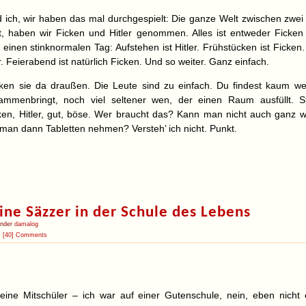
 ich, wir haben das mal durchgespielt: Die ganze Welt zwischen zwei 
t, haben wir Ficken und Hitler genommen. Alles ist entweder Ficken o
inen stinknormalen Tag: Aufstehen ist Hitler. Frühstücken ist Ficken. 
r. Feierabend ist natürlich Ficken. Und so weiter. Ganz einfach.
ken sie da draußen. Die Leute sind zu einfach. Du findest kaum we
ammenbringt, noch viel seltener wen, der einen Raum ausfüllt. S
ken, Hitler, gut, böse. Wer braucht das? Kann man nicht auch ganz 
man dann Tabletten nehmen? Versteh’ ich nicht. Punkt.
ine Säzzer in der Schule des Lebens
under
damalog
[40] Comments
ne Mitschüler – ich war auf einer Gutenschule, nein, eben nicht 