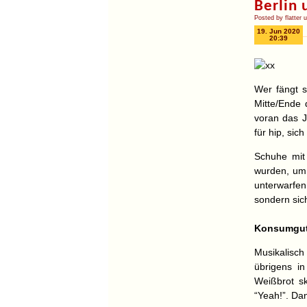
Berlin
Posted by flatter 
19. Jun 2020
20:39
Wer fängt s
Mitte/Ende 
voran das J
für hip, sic
Schuhe mit
wurden, um 
unterwarfe
sondern sic
Konsumgu
Musikalisc
übrigens in
Weißbrot sk
“Yeah!”. Da