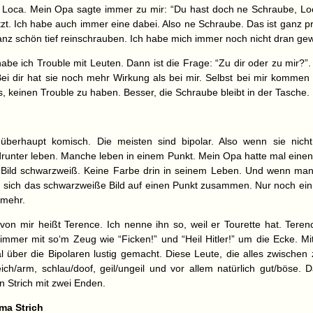
Loca. Mein Opa sagte immer zu mir: “Du hast doch ne Schraube, Lo
tzt. Ich habe auch immer eine dabei. Also ne Schraube. Das ist ganz pr
anz schön tief reinschrauben. Ich habe mich immer noch nicht dran ge
be ich Trouble mit Leuten. Dann ist die Frage: “Zu dir oder zu mir?”. 
ei dir hat sie noch mehr Wirkung als bei mir. Selbst bei mir kommen 
s, keinen Trouble zu haben. Besser, die Schraube bleibt in der Tasche.
 überhaupt komisch. Die meisten sind bipolar. Also wenn sie nich
runter leben. Manche leben in einem Punkt. Mein Opa hatte mal einen
 Bild schwarzweiß. Keine Farbe drin in seinem Leben. Und wenn ma
g sich das schwarzweiße Bild auf einen Punkt zusammen. Nur noch ein
 mehr.
von mir heißt Terence. Ich nenne ihn so, weil er Tourette hat. Teren
mmer mit so‘m Zeug wie “Ficken!” und “Heil Hitler!” um die Ecke. M
l über die Bipolaren lustig gemacht. Diese Leute, die alles zwischen
ich/arm, schlau/doof, geil/ungeil und vor allem natürlich gut/böse. 
in Strich mit zwei Enden.
ma Strich