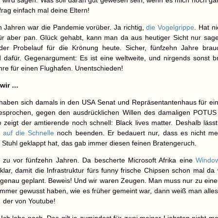
t, wird sagen: Was soll daran gut gewesen sein, wenn es mich noch ga
frag einfach mal deine Eltern!
n Jahren war die Pandemie vorüber. Ja richtig,
die Vogelgrippe
. Hat ni
ür aber pan. Glück gehabt, kann man da aus heutiger Sicht nur sag
der Probelauf für die Krönung heute. Sicher, fünfzehn Jahre brau
 dafür. Gegenargument: Es ist eine weltweite, und nirgends sonst b
hre für einen Flughafen. Unentschieden!
wir …
 haben sich damals in den USA Senat und Repräsentantenhaus für ei
sprochen, gegen den ausdrücklichen Willen des damaligen POTUS
 zeigt der amtierende noch schnell: Black lives matter. Deshalb lässt
h
auf die Schnelle
noch beenden. Er bedauert nur, dass es nicht m
n Stuhl geklappt hat, das gab immer diesen feinen Bratengeruch.
 zu vor fünfzehn Jahren. Da bescherte Microsoft Afrika eine
Window
klar, damit die Infrastruktur fürs funny frische Chipsen schon mal da
 genau geplant. Beweis! Und wir waren Zeugen. Man muss nur zu einer
 immer gewusst haben, wie es früher gemeint war, dann weiß man alles
 der von Youtube!