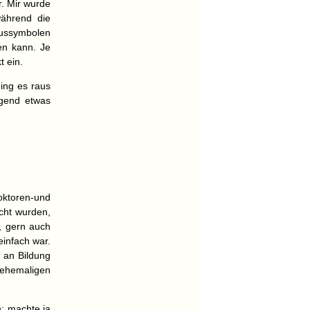
r. Mir wurde
während die
tussymbolen
en kann. Je
 ein.
ging es raus
rgend etwas
ktoren-und
scht wurden,
, gern auch
einfach war.
l an Bildung
 ehemaligen
n; machte ja