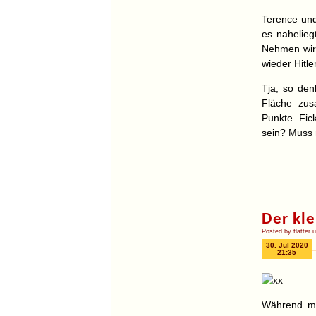
Terence und
es nahelieg
Nehmen wir e
wieder Hitle
Tja, so den
Fläche zus
Punkte. Fic
sein? Muss 
Der kle
Posted by flatter 
30. Jul 2020
21:35
Während mei