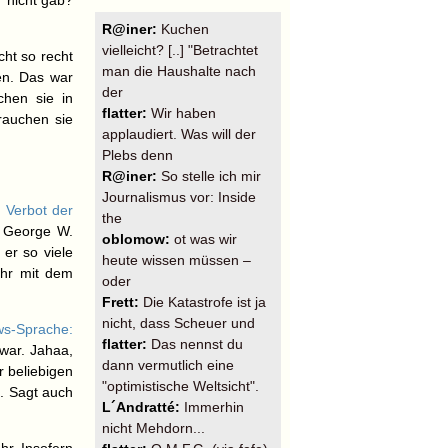
r nicht gab?
R@iner:
Kuchen
vielleicht? [..] "Betrachtet
cht so recht
man die Haushalte nach
en. Das war
der
chen sie in
flatter:
Wir haben
rauchen sie
applaudiert. Was will der
Plebs denn
R@iner:
So stelle ich mir
Journalismus vor: Inside
n
Verbot der
the
 George W.
oblomow:
ot was wir
 er so viele
heute wissen müssen –
ehr mit dem
oder
Frett:
Die Katastrofe ist ja
nicht, dass Scheuer und
s-Sprache:
flatter:
Das nennst du
 war. Jahaa,
dann vermutlich eine
 beliebigen
"optimistische Weltsicht".
. Sagt auch
L´Andratté:
Immerhin
nicht Mehdorn...