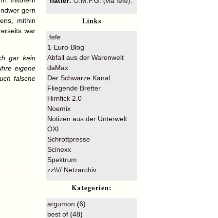
hr. Insofern
flatter:
O.M.F.G. (via fefe).
endwer gern
Links
ens, mithin
erseits war
.fefe
1-Euro-Blog
Abfall aus der Warenwelt
ch gar kein
daMax
ihre eigene
Der Schwarze Kanal
uch falsche
Fliegende Bretter
Hirnfick 2.0
Noemix
Notizen aus der Unterwelt
OXI
Schrottpresse
Scinexx
Spektrum
zz\\// Netzarchiv
Kategorien:
argumon
(6)
best of
(48)