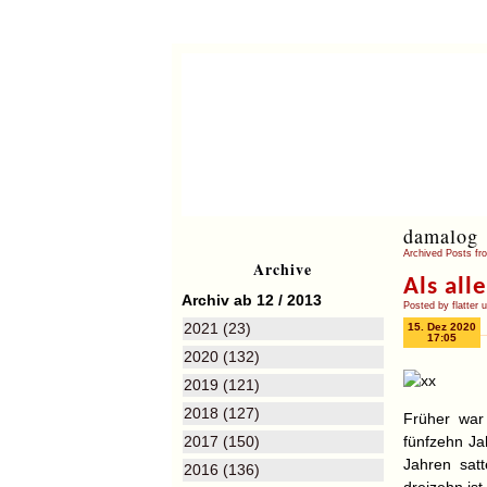
damalog
Archived Posts fr
Archive
Als all
Archiv ab 12 / 2013
Posted by flatter 
2021 (23)
15. Dez 2020
17:05
2020 (132)
2019 (121)
2018 (127)
Früher war 
2017 (150)
fünfzehn Ja
Jahren satt
2016 (136)