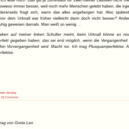
 Ich lebe noch. Das gilt ja zumindest für zwei meiner Liebsten nicht me
sowieso immer besser, weil noch mehr Menschen gelebt haben, die irg
ererseits fragt sich, wann das alles angefangen hat. Also spätest
 vor dem Urknall war früher vielleicht dann doch nicht besser? Ander
ruhig gewesen damals. Man weiß so wenig …
Haken auf meiner linken Schulter meint, beim Urknall könne es no
fekt gegeben haben; das sei erst möglich, wenn die Vergangenheit 
thin Vorvergangenheit wird. Macht nix. Ich mag Plusquamperfektse. A
fektse.
under
damalog
[3] Comments
trag von Greta Leo