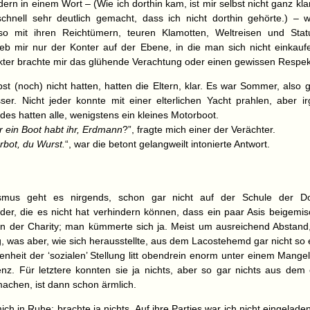
ern in einem Wort – (Wie ich dorthin kam, ist mir selbst nicht ganz kla
chnell sehr deutlich gemacht, dass ich nicht dorthin gehörte.) – 
so mit ihren Reichtümern, teuren Klamotten, Weltreisen und Sta
lieb mir nur der Konter auf der Ebene, in die man sich nicht einkauf
ter brachte mir das glühende Verachtung oder einen gewissen Respekt
bst (noch) nicht hatten, hatten die Eltern, klar. Es war Sommer, also 
er. Nicht jeder konnte mit einer elterlichen Yacht prahlen, aber i
s hatten alle, wenigstens ein kleines Motorboot.
r ein Boot habt ihr, Erdmann
?”, fragte mich einer der Verächter.
rbot, du Wurst.
“, war die betont gelangweilt intonierte Antwort.
mus geht es nirgends, schon gar nicht auf der Schule der Do
nder, die es nicht hat verhindern können, dass ein paar Asis beigemi
 der Charity; man kümmerte sich ja. Meist um ausreichend Abstand
 was aber, wie sich herausstellte, aus dem Lacostehemd gar nicht so 
enheit der ‘sozialen’ Stellung litt obendrein enorm unter einem Mange
genz. Für letztere konnten sie ja nichts, aber so gar nichts aus dem
machen, ist dann schon ärmlich.
ich in Ruhe; brachte ja nichts. Auf ihre Parties war ich nicht eingelade