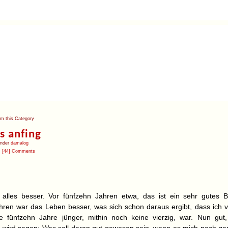
om this Category
es anfing
under
damalog
[44] Comments
alles besser. Vor fünfzehn Jahren etwa, das ist ein sehr gutes Be
hren war das Leben besser, was sich schon daraus ergibt, dass ich v
e fünfzehn Jahre jünger, mithin noch keine vierzig, war. Nun gut