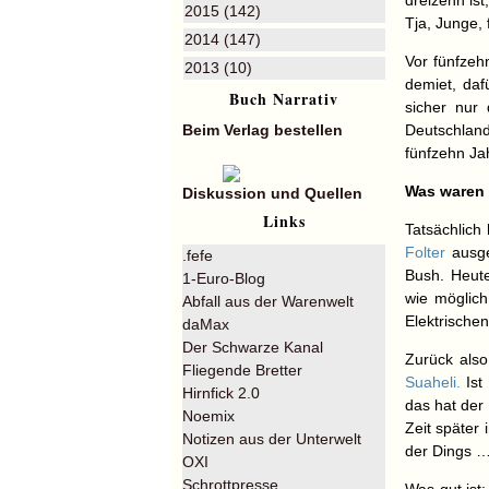
dreizehn is
2015 (142)
Tja, Junge, 
2014 (147)
Vor fünfzeh
2013 (10)
demiet, daf
Buch Narrativ
sicher nur 
Beim Verlag bestellen
Deutschland
fünfzehn Ja
Was waren 
Diskussion und Quellen
Links
Tatsächlich
Folter
ausge
.fefe
Bush. Heute
1-Euro-Blog
wie möglic
Abfall aus der Warenwelt
Elektrische
daMax
Der Schwarze Kanal
Zurück also
Fliegende Bretter
Suaheli.
Ist 
Hirnfick 2.0
das hat der
Noemix
Zeit später
Notizen aus der Unterwelt
der Dings …
OXI
Schrottpresse