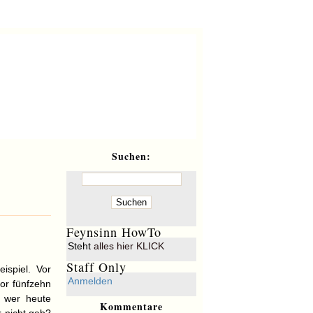
^Feynsinn
Keine Herren, keine Sklaven!
Suchen:
Feynsinn HowTo
Steht
alles hier KLICK
Staff Only
ispiel. Vor
Anmelden
or fünfzehn
, wer heute
Kommentare