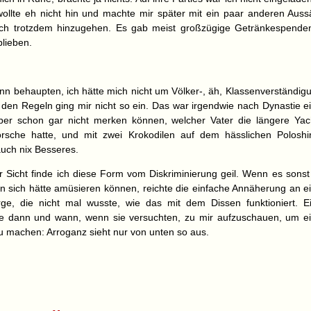
 wollte eh nicht hin und machte mir später mit ein paar anderen Auss
ach trotzdem hinzugehen. Es gab meist großzügige Getränkespende
blieben.
n behaupten, ich hätte mich nicht um Völker-, äh, Klassenverständig
 den Regeln ging mir nicht so ein. Das war irgendwie nach Dynastie ein
aber schon gar nicht merken können, welcher Vater die längere Ya
orsche hatte, und mit zwei Krokodilen auf dem hässlichen Polosh
auch nix Besseres.
r Sicht finde ich diese Form vom Diskriminierung geil. Wenn es sonst
 sich hätte amüsieren können, reichte die einfache Annäherung an e
rge, die nicht mal wusste, wie das mit dem Dissen funktioniert. 
e dann und wann, wenn sie versuchten, zu mir aufzuschauen, um ei
u machen: Arroganz sieht nur von unten so aus.