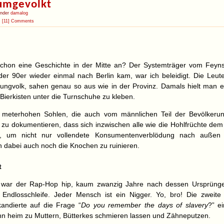
 umgevolkt
under
damalog
[11] Comments
chon eine Geschichte in der Mitte an? Der Systemträger vom Feynsi
der 90er wieder einmal nach Berlin kam, war ich beleidigt. Die Leute
ungvolk, sahen genau so aus wie in der Provinz. Damals hielt man e
h Bierkisten unter die Turnschuhe zu kleben.
 meterhohen Sohlen, die auch vom männlichen Teil der Bevölkeru
zu dokumentieren, dass sich inzwischen alle wie die Hohlfrüchte dem
n, um nicht nur vollendete Konsumentenverblödung nach außen 
h dabei auch noch die Knochen zu ruinieren.
t
h war der Rap-Hop hip, kaum zwanzig Jahre nach dessen Ursprüng
 Endlosschleife. Jeder Mensch ist ein Nigger. Yo, bro! Die zweite
andierte auf die Frage “
Do you remember the days of slavery
?” e
nn heim zu Muttern, Bütterkes schmieren lassen und Zähneputzen.