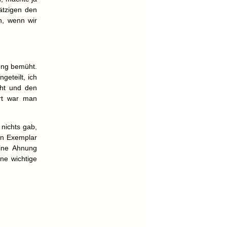
ätzigen den
n, wenn wir
ung bemüht.
geteilt, ich
cht und den
irt war man
 nichts gab,
in Exemplar
Eine Ahnung
ne wichtige