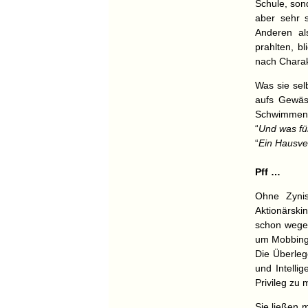
Schule, sond
aber sehr s
Anderen al
prahlten, b
nach Charak
Was sie sel
aufs Gewäss
Schwimmende
“
Und was fü
“
Ein Hausve
Pff …
Ohne Zynis
Aktionärski
schon wegen
um Mobbing,
Die Überleg
und Intelli
Privileg zu 
Sie ließen m