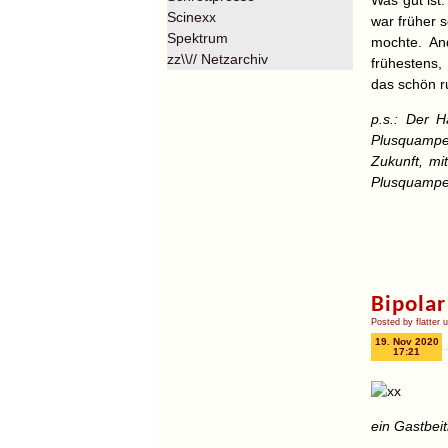
Was gut ist:
Scinexx
war früher 
Spektrum
mochte. And
zz\\// Netzarchiv
frühestens,
das schön 
p.s.: Der 
Plusquamper
Zukunft, mi
Plusquamper
Bipolar
Posted by flatter 
19. Nov 2020
17:21
ein Gastbei