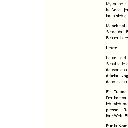
My name is 
heiße ich je
kann sich g
Manchmal ha
Schraube. B
Besser ist e
Leute
Leute sind
Schublade d
da war das
drückte, zo
dann nichts
Ein Freund 
Der kommt i
ich mich ma
pressen. Re
ihre Welt. E
Punkt Kom