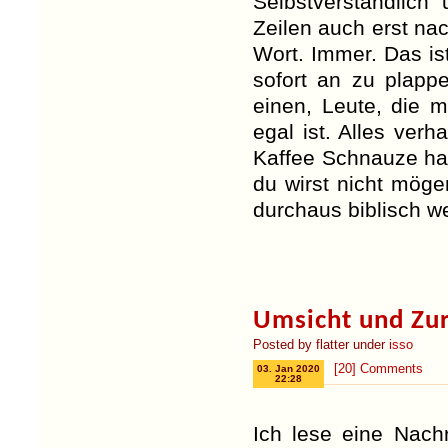
Selbstverständlic
Zeilen auch erst na
Wort. Immer. Das is
sofort an zu plapp
einen, Leute, die 
egal ist. Alles verh
Kaffee Schnauze hal
du wirst nicht mög
durchaus biblisch w
Umsicht und Zu
Posted by flatter under
isso
[20] Comments
03. Jan 2020
22:28
Ich lese eine Nachr