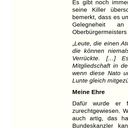
Es gibt noch immer
seine Killer übers
bemerkt, dass es um
Gelegneheit a
Oberbürgermeisters
„
Leute, die einen At
die können niemal
Verrückte. […] 
Mitgliedschaft in d
wenn diese Nato un
Lunte gleich mitgezü
Meine Ehre
Dafür wurde er fr
zurechtgewiesen. W
auch artig, das h
Bundeskanzler ka