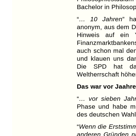
Bachelor in Philoso
“
… 10 Jahren
” h
anonym, aus dem Da
Hinweis auf ein 
Finanzmarktbankens
auch schon mal den
und klauen uns da
Die SPD hat dam
Weltherrschaft höhe
Das war vor Jaahr
“
… vor sieben Jah
Phase und habe me
des deutschen Wahlr
“
Wenn die Erststimme
anderen Gründen ni