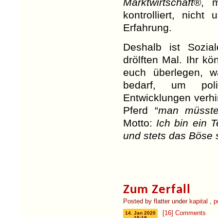
Marktwirtschaft
®, m
kontrolliert, nicht
Erfahrung.
Deshalb ist Sozia
drölften Mal. Ihr k
euch überlegen, w
bedarf, um poli
Entwicklungen verhi
Pferd “
man müsste
Motto:
Ich bin ein T
und stets das Böse 
Zum Zerfall
Posted by flatter under
kapital
,
p
[16] Comments
14. Jan 2020
15:18