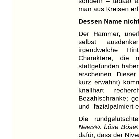
sondern – tadaa! a
man aus Kreisen erfu
Dessen Name nich
Der Hammer, unerh
selbst ausdenke
irgendwelche Hi
Charaktere, die n
stattgefunden habe
erscheinen. Dieser
kurz erwähnt) kom
knallhart recher
Bezahlschranke; ger
und -fazialpalmiert e
Die rundgelutsch
News
®.
böse Böse
dafür, dass der Nive