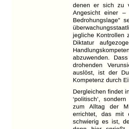
denen er sich zu 
Angesicht einer – 
Bedrohungslage” se
überwachungsstaatl
jegliche Kontrolle
Diktatur aufgezog
Handlungskompeten
abzuwenden. Dass 
drohenden Verunsi
auslöst, ist der D
Kompetenz durch Ei
Dergleichen findet in
‘politisch’, sonder
zum Alltag der M
errichtet, das mi
schwierig es ist, 
denn hier sprießt