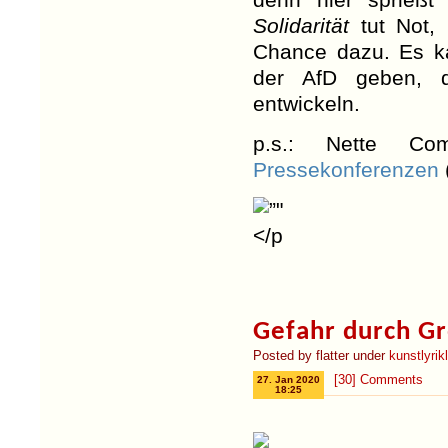
Solidarität
tut Not, 
Chance dazu. Es ka
der AfD geben, d
entwickeln.
p.s.: Nette C
Pressekonferenzen
Gefahr durch G
Posted by flatter under
kunstlyri
[30] Comments
27. Jan 2020
18:25