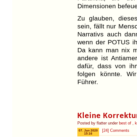
Dimensionen befeue
Zu glauben, dieses
sein, fällt nur Men
Narrativs auch dan
wenn der POTUS ihn
Da kann man nix 
andere ist Antiame
dafür, dass von ih
folgen könnte. Wi
Führer.
Kleine Korrektu
Posted by flatter under
best of
,
k
[24] Comments
07. Jan 2020
15:16