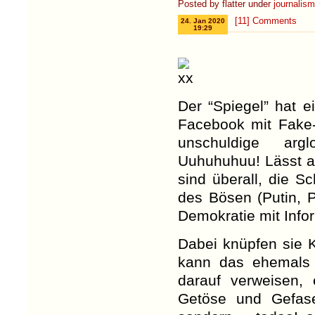
Posted by flatter under
journalis
[11] Comments
24. Jan 2020
19:29
Der “Spiegel” hat e
Facebook mit Fake
unschuldige argl
Uuhuhuhuu! Lässt au
sind überall, die S
des Bösen (Putin, P
Demokratie mit Info
Dabei knüpfen sie K
kann das ehemals
darauf verweisen,
Getöse und Gefase