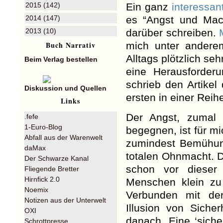
2015 (142)
Ein ganz
interessa
2014 (147)
es “Angst und Mac
2013 (10)
darüber schreiben.
Buch Narrativ
mich unter andere
Alltags plötzlich se
Beim Verlag bestellen
eine Herausforderu
schrieb den Artike
Diskussion und Quellen
ersten in einer Reih
Links
Der Angst, zumal 
.fefe
1-Euro-Blog
begegnen, ist für mi
Abfall aus der Warenwelt
zumindest Bemühung
daMax
totalen Ohnmacht. D
Der Schwarze Kanal
schon vor dieser 
Fliegende Bretter
Hirnfick 2.0
Menschen klein zu
Noemix
Verbunden mit der
Notizen aus der Unterwelt
Illusion von Siche
OXI
danach. Eine ‘sicher
Schrottpresse