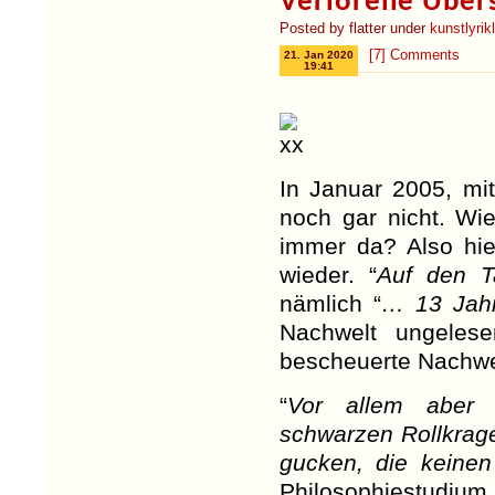
Verlorene Übers
Posted by flatter under
kunstlyri
[7] Comments
21. Jan 2020
19:41
In Januar 2005, mit
noch gar nicht. Wie
immer da? Also hier
wieder. “
Auf den T
nämlich “
… 13 Jah
Nachwelt ungelese
bescheuerte Nachwe
“
Vor allem aber 
schwarzen Rollkrag
gucken, die keine
Philosophiestudium 