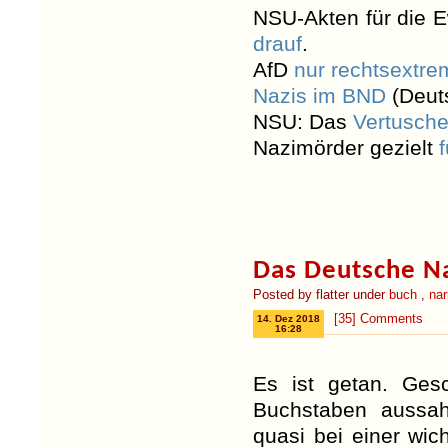
NSU-Akten für die 
drauf
.
AfD
nur rechtsextre
Nazis im BND
(Deut
NSU: Das
Vertusche
Nazimörder gezielt
Das Deutsche Na
Posted by flatter under
buch
,
nar
[35] Comments
14. Dez 2018
16:28
Es ist getan. Gesc
Buchstaben aussah
quasi bei einer wic