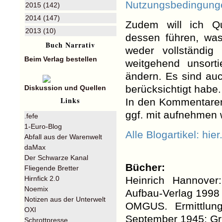
Nutzungsbedingung
2015 (142)
2014 (147)
Zudem will ich Q
2013 (10)
dessen führen, wa
Buch Narrativ
weder vollständi
Beim Verlag bestellen
weitgehend unsort
ändern. Es sind auc
berücksichtigt habe.
Diskussion und Quellen
Links
In den Kommentaren
ggf. mit aufnehmen
.fefe
1-Euro-Blog
Alle Blogartikel: hier
Abfall aus der Warenwelt
daMax
Der Schwarze Kanal
Bücher:
Fliegende Bretter
Hirnfick 2.0
Heinrich Hannover
Noemix
Aufbau-Verlag 1998
Notizen aus der Unterwelt
OMGUS. Ermittlun
OXI
September 1945; G
Schrottpresse