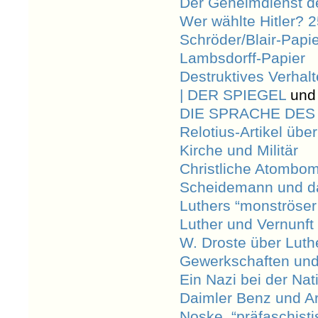
Der Geheimdienst 
Wer wählte Hitler? 
Schröder/Blair-Papi
Lambsdorff-Papier
Destruktives Verhal
| DER SPIEGEL
un
DIE SPRACHE DES 
Relotius-Artikel über
Kirche und Militär
Christliche Atombo
Scheidemann und da
Luthers “monströser
Luther und Vernunft
W. Droste über Lut
Gewerkschaften un
Ein Nazi bei der Na
Daimler Benz und Ar
Noske, “präfaschisti