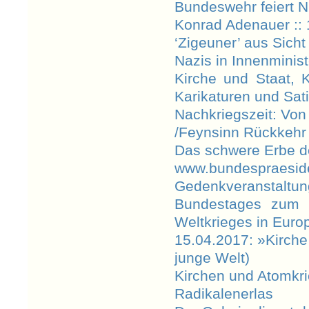
Bundeswehr feiert 
Konrad Adenauer :: 
‘Zigeuner’ aus Sicht
Nazis in Innenminist
Kirche und Staat, K
Karikaturen und Sat
Nachkriegszeit: Von
/Feynsinn Rückkehr
Das schwere Erbe de
www.bundespraesid
Gedenkveranstal
Bundestages zum 
Weltkrieges in Euro
15.04.2017: »Kirche
junge Welt)
Kirchen und Atomkr
Radikalenerlas