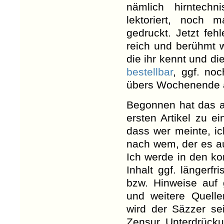
nämlich hirntechn
lektoriert, noch ma
gedruckt. Jetzt feh
reich und berühmt w
die ihr kennt und di
bestellbar
, ggf. noc
übers Wochenende a
Begonnen hat das al
ersten Artikel zu e
dass wer meinte, ic
nach wem, der es au
Ich werde in den k
Inhalt ggf. längerfr
bzw. Hinweise auf 
und weitere Quell
wird der Säzzer se
Zensur, Unterdrücku