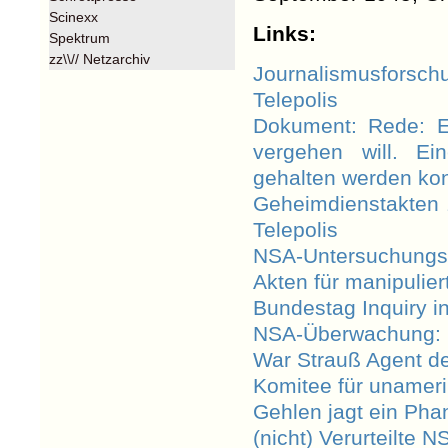
Scinexx
Links:
Spektrum
zz\\// Netzarchiv
Journalismusforsc
Telepolis
Dokument: Rede: Er
vergehen will. Ei
gehalten werden ko
Geheimdienstakten 
Telepolis
NSA-Untersuchung
Akten für manipulie
Bundestag Inquiry 
NSA-Überwachung: F
War Strauß Agent de
Komitee für unameri
Gehlen jagt ein Phan
(nicht) Verurteilte 