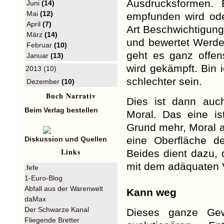
Ausdrucksformen. 
Juni
(14)
Mai
(12)
empfunden wird ode
April
(7)
Art Beschwichtigun
März
(14)
und bewertet Werde
Februar
(10)
geht es ganz offe
Januar
(13)
wird gekämpft. Bin 
2013 (10)
schlechter sein.
Dezember
(10)
Buch Narrativ
Dies ist dann auch
Beim Verlag bestellen
Moral. Das eine i
Grund mehr, Moral a
eine Oberfläche d
Diskussion und Quellen
Links
Beides dient dazu,
mit dem adäquaten 
.fefe
1-Euro-Blog
Abfall aus der Warenwelt
Kann weg
daMax
Der Schwarze Kanal
Dieses ganze Gew
Fliegende Bretter