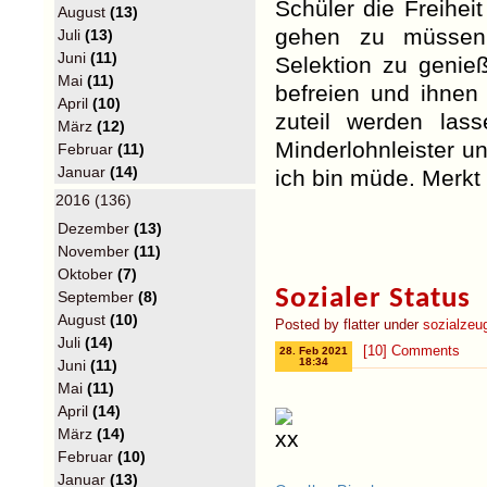
Schüler die Freiheit
August
(13)
gehen zu müssen,
Juli
(13)
Juni
(11)
Selektion zu genie
Mai
(11)
befreien und ihnen 
April
(10)
zuteil werden lass
März
(12)
Minderlohnleister u
Februar
(11)
Januar
(14)
ich bin müde. Merk
2016 (136)
Dezember
(13)
November
(11)
Oktober
(7)
Sozialer Status
September
(8)
August
(10)
Posted by flatter under
sozialzeu
Juli
(14)
[10] Comments
28. Feb 2021
18:34
Juni
(11)
Mai
(11)
April
(14)
März
(14)
Februar
(10)
Januar
(13)