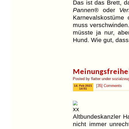
Das ist das Brett, d
Pannen
® oder
Ve
Karnevalskostüme 
muss verschwinden.
müsste ja nur, ab
Hund. Wie gut, dass 
Meinungsfreiheit
Posted by flatter under
sozialzeu
[35] Comments
14. Feb 2021
14:51
Altbundeskanzler H
nicht immer unrech