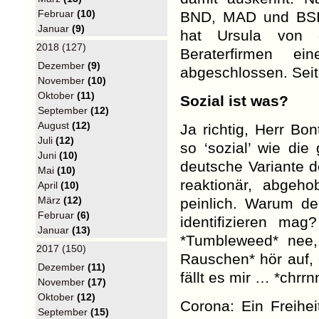
Februar
(10)
BND, MAD und BSI fü
Januar
(9)
hat Ursula von 
2018 (127)
Beraterfirmen e
Dezember
(9)
abgeschlossen. Seit
November
(10)
Oktober
(11)
Sozial ist was?
September
(12)
August
(12)
Ja richtig, Herr Bo
Juli
(12)
so ‘sozial’ wie di
Juni
(10)
deutsche Variante de
Mai
(10)
reaktionär, abgeho
April
(10)
März
(12)
peinlich. Warum d
Februar
(6)
identifizieren ma
Januar
(13)
*Tumbleweed* nee,
2017 (150)
Rauschen* hör auf, 
Dezember
(11)
fällt es mir … *chrrn
November
(17)
Oktober
(12)
Corona: Ein Freihe
September
(15)