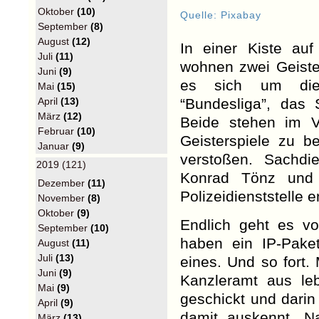
Oktober
(10)
Quelle: Pixabay
September
(8)
August
(12)
In einer Kiste auf
Juli
(11)
wohnen zwei Geiste
Juni
(9)
es sich um die 
Mai
(15)
“Bundesliga”, das
April
(13)
März
(12)
Beide stehen im V
Februar
(10)
Geisterspiele zu b
Januar
(9)
verstoßen. Sachdi
2019 (121)
Konrad Tönz und 
Dezember
(11)
Polizeidienststelle 
November
(8)
Oktober
(9)
Endlich geht es v
September
(10)
haben ein IP-Pake
August
(11)
Juli
(13)
eines. Und so fort
Juni
(9)
Kanzleramt aus leb
Mai
(9)
geschickt und darin
April
(9)
damit auskennt. N
März
(13)