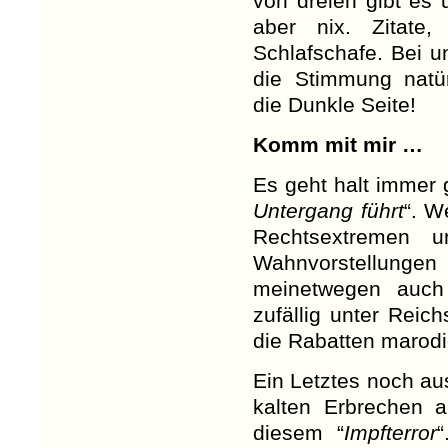
von dreien gibt es 
aber nix. Zitate,
Schlafschafe. Bei 
die Stimmung natü
die Dunkle Seite!
Komm mit mir …
Es geht halt immer 
Untergang führt
“. W
Rechtsextremen 
Wahnvorstellun
meinetwegen auch
zufällig unter Rei
die Rabatten marodi
Ein Letztes noch au
kalten Erbrechen 
diesem “
Impfterror
“