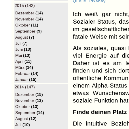
Quelle: Pixabay
2015 (142)
Dezember
(14)
Ich weiß gar nicht
November
(14)
Sozialer Status, das
Oktober
(11)
im gesellschaftlich
September
(9)
fatale Weise mit se
August
(7)
Juli
(7)
Als soziales, quasi
Juni
(13)
viel Energie auf d
Mai
(13)
April
(11)
Daher ist es am le
März
(14)
finden und sich dor
Februar
(14)
öffentliche Kommun
Januar
(15)
einem Alpha-Status 
2014 (147)
etwas Wünschenswer
Dezember
(15)
soziale Funktion hat
November
(13)
Oktober
(13)
Finde deinen Platz
September
(14)
August
(12)
Die intuitive Bezi
Juli
(10)