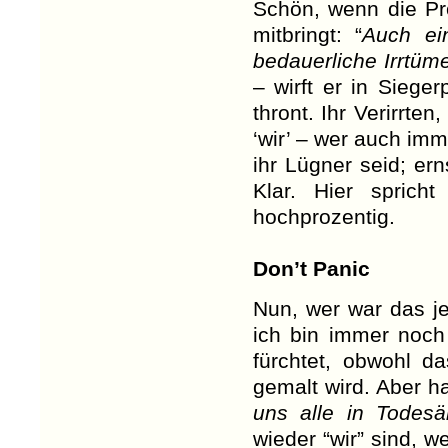
Schön, wenn die Pro
mitbringt: “
Auch ei
bedauerliche Irrtü
– wirft er in Sieg
thront. Ihr Verirrt
‘wir’ – wer auch im
ihr Lügner seid; erns
Klar. Hier spricht
hochprozentig.
Don’t Panic
Nun, wer war das j
ich bin immer noc
fürchtet, obwohl d
gemalt wird. Aber hal
uns alle in Todesä
wieder “wir” sind, w