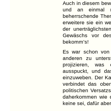
Auch in diesem bew
und an einmal r
beherrschende Thema
erweitere sie ein 
der unerträglichst
Gewäschs vor des
bekomm’s!
Es war schon von 
anderen zu unterst
projizieren, wa
ausspuckt, und d
einzuweben. Der Kan
verbindet das obe
politischen Versatz
daherkommen wie d
keine sei, dafür abe