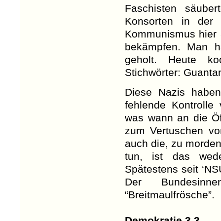
Faschisten säube
Konsorten in der
Kommunismus hier a
bekämpfen. Man hat
geholt. Heute ko
Stichwörter: Guant
Diese Nazis haben 
fehlende Kontrolle
was wann an die Öf
zum Vertuschen von
auch die, zu morde
tun, ist das wed
Spätestens seit ‘N
Der Bundesinne
“Breitmaulfrösche”.
Demokratie 3.3