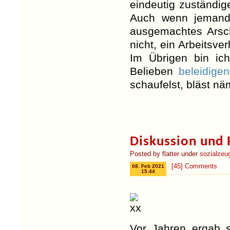
eindeutig zuständig
Auch wenn jemand 
ausgemachtes Arsch
nicht, ein Arbeitsve
Im Übrigen bin ic
Belieben
beleidigen
schaufelst, bläst nä
Diskussion und R
Posted by flatter under
sozialzeu
[45] Comments
08. Feb 2021
15:44
Vor Jahren ergab 