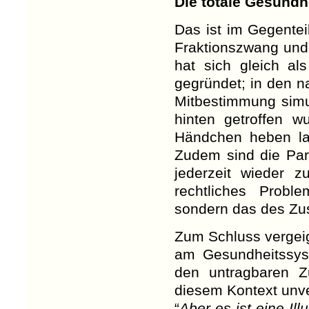
Die totale Gesundh
Das ist im Gegente
Fraktionszwang und 
hat sich gleich a
gegründet; in den n
Mitbestimmung simu
hinten getroffen 
Händchen heben la
Zudem sind die Par
jederzeit wieder 
rechtliches Probl
sondern das des Zus
Zum Schluss vergeigt
am Gesundheitssyst
den untragbaren Z
diesem Kontext unve
“
Aber es ist eine Il