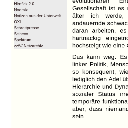
evolutionären Ent
Hirnfick 2.0
Gesellschaft ist es
Noemix
älter ich werde,
Notizen aus der Unterwelt
OXI
andauernde schwach
Schrottpresse
daran arbeiten, e
Scinexx
hartnäckig einget
Spektrum
hochsteigt wie ein
zz\\// Netzarchiv
Das kann weg. Es 
linker Politik, Men
so konsequent, wi
lediglich den Adel 
Hierarchie und Dyn
sozialer Status ir
temporäre funktiona
aber, dass nieman
sein.