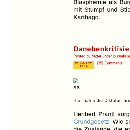
Blasphemie als Bürg
mit Stumpf und Stie
Karthago.
Danebenkritisie
Posted by flatter under
journalis
[35] Comments
22. Feb 2021
18:14
Hier nahm die Diktatur ih
Heribert Prantl so
Grundgesetz
. Wie s
die Zustände, die er